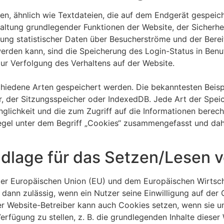
nen, ähnlich wie Textdateien, die auf dem Endgerät gespei
altung grundlegender Funktionen der Website, der Sicherhei
sung statistischer Daten über Besucherströme und der Bere
werden kann, sind die Speicherung des Login-Status in Benu
r Verfolgung des Verhaltens auf der Website.
chiedene Arten gespeichert werden. Die bekanntesten Beis
r, der Sitzungsspeicher oder IndexedDB. Jede Art der Spei
lichkeit und die zum Zugriff auf die Informationen berech
egel unter dem Begriff „Cookies“ zusammengefasst und dahe
ndlage für das Setzen/Lesen 
n der Europäischen Union (EU) und dem Europäischen Wir
 dann zulässig, wenn ein Nutzer seine Einwilligung auf de
r Website-Betreiber kann auch Cookies setzen, wenn sie un
erfügung zu stellen, z. B. die grundlegenden Inhalte dies