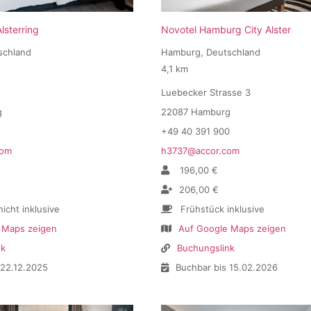
lsterring
Novotel Hamburg City Alster
schland
Hamburg, Deutschland
4,1 km
Luebecker Strasse 3
g
22087 Hamburg
+49 40 391 900
com
h3737@accor.com
196,00 €
206,00 €
icht inklusive
Frühstück inklusive
 Maps zeigen
Auf Google Maps zeigen
nk
Buchungslink
 22.12.2025
Buchbar bis 15.02.2026