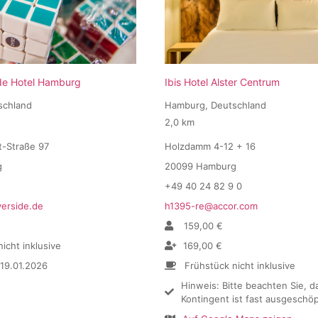
ide Hotel Hamburg
Ibis Hotel Alster Centrum
schland
Hamburg, Deutschland
2,0 km
-Straße 97
Holzdamm 4-12 + 16
g
20099 Hamburg
+49 40 24 82 9 0
verside.de
h1395-re@accor.com
159,00 €
icht inklusive
169,00 €
 19.01.2026
Frühstück nicht inklusive
Hinweis: Bitte beachten Sie, d
Kontingent ist fast ausgeschöp