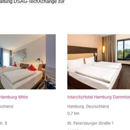
anstaltung DSAG-TechXchange zur
 Hamburg Mitte
IntercityHotel Hamburg Dammto
schland
Hamburg, Deutschland
0,7 km
r. 3
St. Petersburger Straße 1