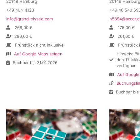
20148 Hamburg
20146 Hambur
+49 40414120
+49 40 540 69
info@grand-elysee.com
h5394@accor.
268,00 €
175,00 €
280,00 €
201,00 €
Frühstück nicht inklusive
Frühstück 
Auf Google Maps zeigen
Hinweis: Bi
den 17. Mär
Buchbar bis 31.01.2026
verfügbar.
Auf Google
Buchungsli
Buchbar bis