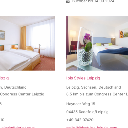
Buchbar bis 14.09.2024
ipzig
Ibis Styles Leipzig
en, Deutschland
Leipzig, Sachsen, Deutschland
 Congress Center Leipzig
8.5 km bis zum Congress Center L
6
Haynaer Weg 15
04435 Radefeld/Leipzig
610
+49 342 07420
.leipzig@dorint.com
smile@ibisstyles-leipzig.com