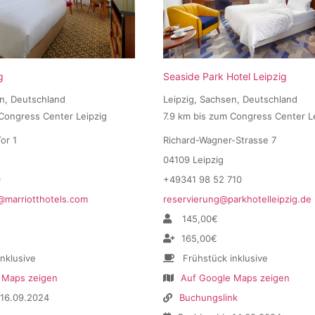
g
Seaside Park Hotel Leipzig
en, Deutschland
Leipzig, Sachsen, Deutschland
 Congress Center Leipzig
7.9 km bis zum Congress Center L
or 1
Richard-Wagner-Strasse 7
04109 Leipzig
0
+49341 98 52 710
t@marriotthotels.com
reservierung@parkhotelleipzig.de
145,00€
165,00€
inklusive
Frühstück inklusive
 Maps zeigen
Auf Google Maps zeigen
 16.09.2024
Buchungslink