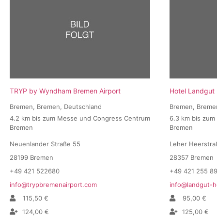
TRYP by Wyndham Bremen Airport
Hotel Landgut
Bremen, Bremen, Deutschland
Bremen, Breme
4.2 km bis zum Messe und Congress Centrum
6.3 km bis zu
Bremen
Bremen
Neuenlander Straße 55
Leher Heerstra
28199 Bremen
28357 Bremen
+49 421 522680
+49 421 255 89
info@trypbremenairport.com
info@landgut-h
115,50 €
95,00 €
124,00 €
125,00 €